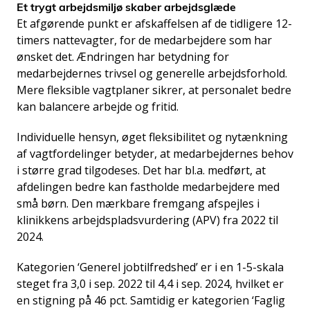
Et trygt arbejdsmiljø skaber arbejdsglæde
Et afgørende punkt er afskaffelsen af de tidligere 12-
timers nattevagter, for de medarbejdere som
har
ønsket det. Ændringen har betydning for
medarbejdernes trivsel og generelle arbejdsforhold.
Mere fleksible vagtplaner sikrer, at personalet bedre
kan balancere arbejde og fritid.
Individuelle hensyn, øget fleksibilitet og nytænkning
af vagtfordelinger betyder, at medarbejdernes behov
i større grad tilgodeses. Det har bl.a. medført, at
afdelingen bedre kan fastholde medarbejdere med
små børn. Den mærkbare fremgang afspejles i
klinikkens arbejdspladsvurdering (APV) fra 2022 til
2024.
Kategorien ‘Generel jobtilfredshed’ er i en 1-5-skala
steget fra 3,0 i sep. 2022 til 4,4 i sep. 2024, hvilket er
en stigning på 46 pct. Samtidig er kategorien ‘Faglig