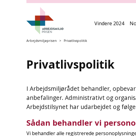
S
p
r
i
Vindere 2024
No
n
g
Arbejdsmiljøprisen
Privatlivspolitik
o
v
e
Privatlivspolitik
r
h
o
I Arbejdsmiljørådet behandler, opbevare
v
e
anbefalinger. Administrativt og organisa
d
Arbejdstilsynet har udarbejdet og følge
m
e
Sådan behandler vi persono
n
u
Vi behandler alle registrerede personoplysning