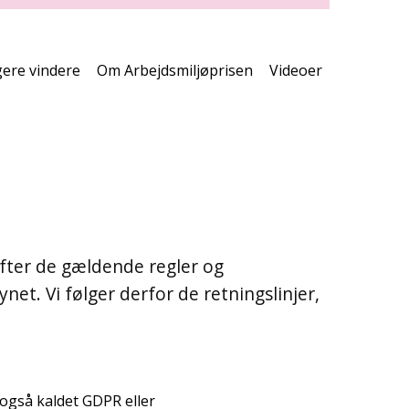
print
side
gere vindere
Om Arbejdsmiljøprisen
Videoer
efter de gældende regler og
net. Vi følger derfor de retningslinjer,
også kaldet GDPR eller