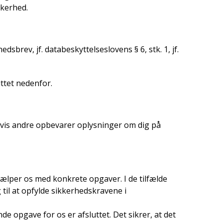
kkerhed.
sbrev, jf. databeskyttelseslovens § 6, stk. 1, jf.
ttet nedenfor.
Hvis andre opbevarer oplysninger om dig på
jælper os med konkrete opgaver. I de tilfælde
g til at opfylde sikkerhedskravene i
e opgave for os er afsluttet. Det sikrer, at det