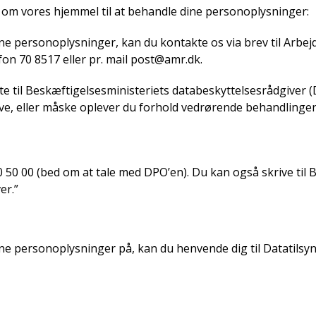
l om vores hjemmel til at behandle dine personoplysninger:
ne personoplysninger, kan du kontakte os via brev til Arbejd
n 70 8517 eller pr. mail post@amr.dk.
e til Beskæftigelsesministeriets databeskyttelsesrådgiver (
give, eller måske oplever du forhold vedrørende behandling
0 50 00 (bed om at tale med DPO’en). Du kan også skrive til
er.”
ine personoplysninger på, kan du henvende dig til Datatilsy