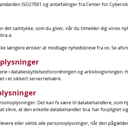
tandarden ISO27001 og anbefalinger fra Center for Cybersi
 det samtykke, som du giver, når du tilmelder dig vores nyhed
tra a.
 ikke længere ønsker at modtage nyhedsbreve fra os. Se afsni
plysninger
ene i databeskyttelsesforordningen og arkivlovgivningen. 
et i et sikkert servernetværk.
plysninger
personoplysninger. Det kan fx være til databehandlere, som h
at sikre, at den enkelte databehandler bl.a. har forpligtet si
levere eller slette alle personoplysninger, når den pågældend